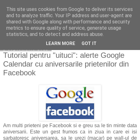
This site uses cookies from Google to deliver its services
Blog Emil Boțcău
and to analyze traffic. Your IP address and user-agent are
shared with Google along with performance and security
metrics to ensure quality of service, generate usage
statistics, and to detect and address abuse.
▼
LEARN MORE
GOT IT
2 septembrie 2011
Tutorial pentru "uituci": alerte Google
Calendar cu aniversarile prietenilor din
Facebook
Am multi prieteni pe Facebook si e greu sa le tin minte data
aniversarii. Este un gest frumos ca in ziua in care ei isi
sarbatoresc aniversarea, sa le urezi (macar) pe wall-ul de