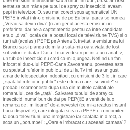
unei emisiuni interesante sau a unui film bun, brusc am fost
tentat sa pun mâna pe tubul de spray cu insecticid: aveam
pepi in televizor. O, sau mai corect spus agramatical UN
PEPE invitat intr-o emisiune de pe Euforia, parca se numea
,,Vreau sa devin diva" (n-am genul acesta emisiuni in
preferinte, dar ne-a captat atentia pentru ca intre candidate
era o ,,diva" locala de la postul local de televiziune TVS) si o
(un) alt (acelasi) PEPE pe Antena 3, invitat la emisiunea lui
Brancu sa-si planga de mila a suta-mia oara viata de fost
sot-viitor celibatar. Daca il mai vedeam pe inca un canal tv,
un tub de insecticid nu cred ca-mi ajungea. Nefiind un fan
infocat al duo-ului PEPE-Oana Zavoareanu, povestea asta
cu spalatul rufelor in public zi de zi la Tv imi lasa un gust
amar de telespectator indobitocit cu emisiuni de 3 lei, in care
,,spalatul rufelor in public" este o tema care ,,se vinde" si
probabil scormoneste dupa una din multele calitati ale
romanului, cea de ,,țață". Salvarea tubului de spray cu
insecticid, numa' bun de dat pe PEP(i)E a venit de la o
remarca de ,,milioane" de-a nevestei (ce mi-a readus instant
buna dispozitie), care intrigata si ea ca PEPE e concomitent
la doua televiziuni, una inregistrare iar cealalta in direct, a
scos un ,,porumbel": ,,Oare e imbracat cu aceeasi camasa"?